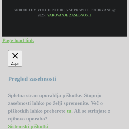
ARBORETUM VOLČJI POTOK | VSE PRAVICE PRIDRŽANE @
2025 |
VAROVANJE ZASEBNOSTI
Page load link
Zapri
Pregled zasebnosti
Spletna stran uporablja piškotke. Stopnjo
zasebnosti lahko po želji spremenite. Več o
piškotkih lahko preberete
tu
. Ali se strinjate z
njihovo uporabo?
Sistemski piškotki