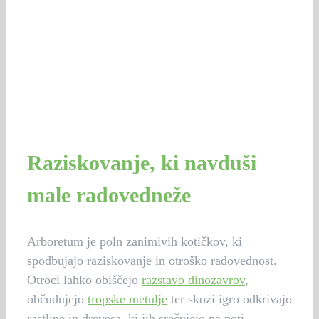
Raziskovanje, ki navduši
male radovedneže
Arboretum je poln zanimivih kotičkov, ki
spodbujajo raziskovanje in otroško radovednost.
Otroci lahko obiščejo
razstavo dinozavrov
,
občudujejo
tropske metulje
ter skozi igro odkrivajo
rastline in drevesa, ki jih srečujejo na poti.