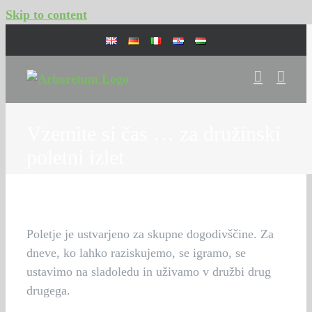
Skip to content
Vzemite si čas … za družinski
poletni izlet
Poletje je ustvarjeno za skupne dogodivščine. Za
dneve, ko lahko raziskujemo, se igramo, se
ustavimo na sladoledu in uživamo v družbi drug
drugega.