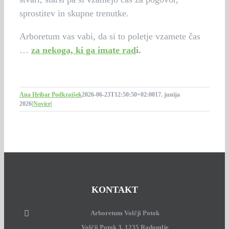
sprostitev in skupne trenutke.
Arboretum vas vabi, da si to poletje vzamete čas
…
za nekoga, ki ga imate rad
i.
Ana Hribar Podkrajšek
2026-06-23T12:50:50+02:00
17. junija
2026
|
Novice
|
KONTAKT
Arboretum Volčji Potok
Volčji Potok 3, 1235 Radomlje