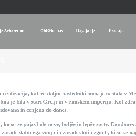
je Arboretum?
Obiščite nas
Dogajanje
Prodaja
tu
civilizacija, katere daljni nasledniki smo, je nastala v M
na je bila v stari Grčiji in v rimskem imperiju. Kot zdrav
udovana in cenjena do danes.
a, ko so se pojavljale nove, boljše in lepše sorte. Dandanes
 zaradi žlahtnega vonja in zaradi stotin zgodb, ki so se n