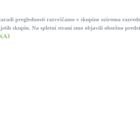
h zaradi preglednosti razvrščamo v skupine oziroma razred
jstih skupin.
Na spletni strani smo objavili obsežno preds
KAJ