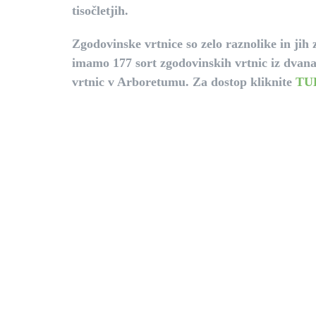
tisočletjih.
Zgodovinske vrtnice so zelo raznolike in ji
imamo 177 sort zgodovinskih vrtnic iz dvana
vrtnic v Arboretumu. Za dostop kliknite
TU