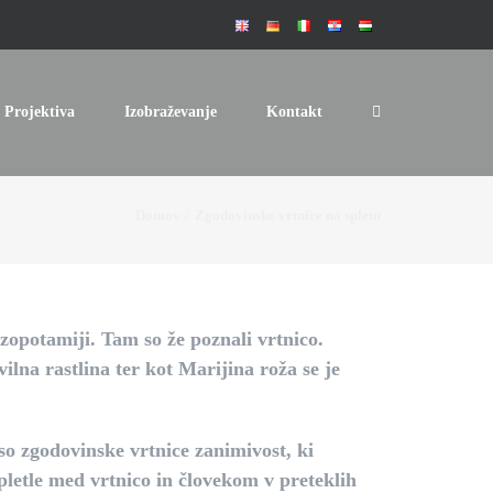
Projektiva
Izobraževanje
Kontakt
Domov
Zgodovinske vrtnice na spletu
ezopotamiji.
Tam so že poznali vrtnico.
ilna rastlina ter kot Marijina roža se je
 so zgodovinske vrtnice zanimivost, ki
apletle med vrtnico in človekom v preteklih