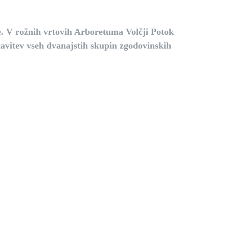
e.
V rožnih vrtovih Arboretuma Volčji Potok
tavitev vseh dvanajstih skupin zgodovinskih