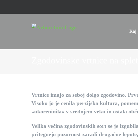
Skip
to
content
Kaj 
Zgodovinske vrtnice na sple
Vrtnice imajo za seboj dolgo zgodovino. Prva 
Visoko jo je cenila perzijska kultura, pomemb
»ukoreninila« v srednjem veku in ostala obč
Velika večina zgodovinskih sort se je izgubil
pritegnejo pozornost zaradi drugačne lepote,