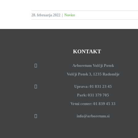
28. februarja 2022
|
Novice
KONTAKT
Arboretum Volčji Potok
Volčji Potok 3, 1235 Radomlje
Uprava: 01 831 23 45
Park: 031 379 705
Vrtni center: 01 839 45 33
info@arboretum.si