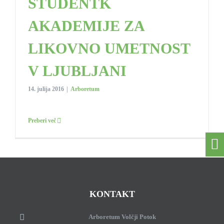
ŠTUDENTK
AKADEMIJE ZA
LIKOVNO UMETNOST
V LJUBLJANI
14. julija 2016
|
Arboretum
Preberi več
KONTAKT
Arboretum Volčji Potok