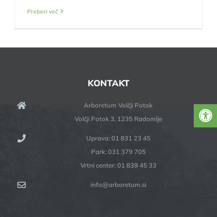
Preberi več
KONTAKT
Arboretum Volčji Potok
Volčji Potok 3, 1235 Radomlje
Uprava: 01 831 23 45
Park: 031 379 705
Vrtni center: 01 839 45 33
info@arboretum.si