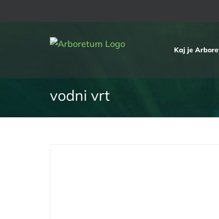
Skip
to
content
Kaj je Arbor
vodni vrt