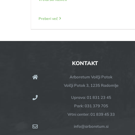
Preberi več
KONTAKT
Arboretum Volčji Potok
Volčji Potok 3, 1235 Radomlje
Uprava: 01 831 23 45
Park: 031 379 705
Vrtni center: 01 839 45 33
info@arboretum.si