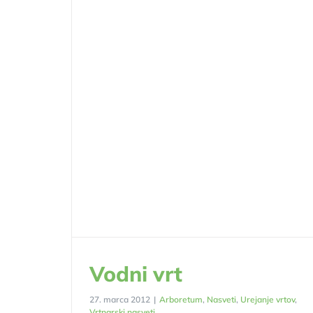
Vodni vrt
27. marca 2012
|
Arboretum
,
Nasveti
,
Urejanje vrtov
,
Vrtnarski nasveti