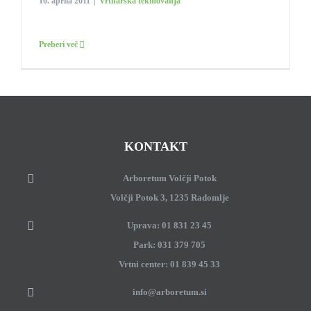
10. aprila 2011
|
Vrtnarska tekmovanja
Preberi več
KONTAKT
Arboretum Volčji Potok
Volčji Potok 3, 1235 Radomlje
Uprava: 01 831 23 45
Park: 031 379 705
Vrtni center: 01 839 45 33
info@arboretum.si