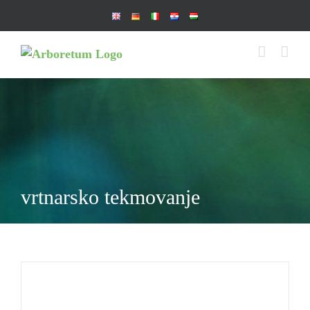
Skip
to
content
vrtnarsko tekmovanje