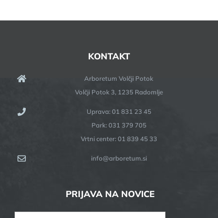
KONTAKT
Arboretum Volčji Potok
Volčji Potok 3, 1235 Radomlje
Uprava: 01 831 23 45
Park: 031 379 705
Vrtni center: 01 839 45 33
info@arboretum.si
PRIJAVA NA NOVICE