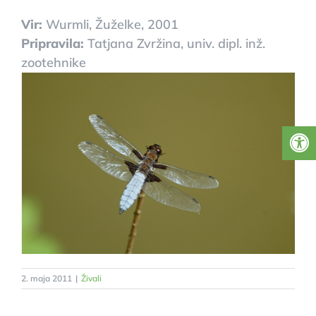
Vir:
Wurmli, Žuželke, 2001
Pripravila:
Tatjana Zvržina, univ. dipl. inž.
zootehnike
2. maja 2011
|
Živali