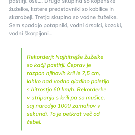
pastirji, ose,… Druga skupina so kopenske
žuželke, katere predstavniki so kobilice in
skarabeji. Tretja skupina so vodne žuželke.
Sem spadajo potapniki, vodni drsalci, kozaki,
vodni škorpijoni…
Rekorderji: Najhitrejše žuželke
so kačji pastirji. Čeprav je
razpon njihovih kril le 7,5 cm,
lahko nad vodno gladino poletijo
s hitrostjo 60 km/h. Rekorderke
v utripanju s krili pa so mušice,
saj naredijo 1000 zamahov v
sekundi. To je petkrat več od
čebel.