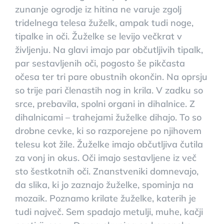
zunanje ogrodje iz hitina ne varuje zgolj
tridelnega telesa žuželk, ampak tudi noge,
tipalke in oči. Žuželke se levijo večkrat v
življenju. Na glavi imajo par občutljivih tipalk,
par sestavljenih oči, pogosto še pikčasta
očesa ter tri pare obustnih okončin. Na oprsju
so trije pari členastih nog in krila. V zadku so
srce, prebavila, spolni organi in dihalnice. Z
dihalnicami – trahejami žuželke dihajo. To so
drobne cevke, ki so razporejene po njihovem
telesu kot žile. Žuželke imajo občutljiva čutila
za vonj in okus. Oči imajo sestavljene iz več
sto šestkotnih oči. Znanstveniki domnevajo,
da slika, ki jo zaznajo žuželke, spominja na
mozaik. Poznamo krilate žuželke, katerih je
tudi največ. Sem spadajo metulji, muhe, kačji