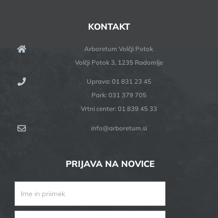
KONTAKT
Arboretum Volčji Potok
Volčji Potok 3, 1235 Radomlje
Uprava: 01 831 23 45
Park: 031 379 705
Vrtni center: 01 839 45 33
info@arboretum.si
PRIJAVA NA NOVICE