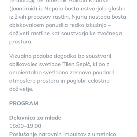
tehnologij, ter umetnik Abirala Khadke
(Joondroid) iz Nepala bosta ustvarjala glasbo
iz živih procesov rastlin. Njuna nastopa bosta
obiskovalcem ponudila redko izkušnjo –
doživeti rastline kot soustvarjalke zvočnega
prostora.
Vizualno podobo dogodka bo soustvaril
oblikovalec svetlobe Tilen Sepič, ki bo z
ambientalno svetlobno zasnovo poudaril
atmosfero prostora in poglobil celostno
doživetje.
PROGRAM
Delavnica za mlade
18:00–19:00
Poslušanje naravnih impulzov z umetnico