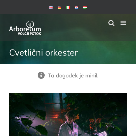
Skip
to
content
Cvetlični orkester
Ta dogodek je minil.