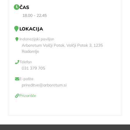
ČAS
18.00 - 22.45
LOKACIJA
Indonezijski paviljon
Arboretum Volčji Potok, Volčji Potok 3, 1235
Radomlje
Telefon
031 379 705
E-pošta
prireditve@arboretum.si
Prizorišče