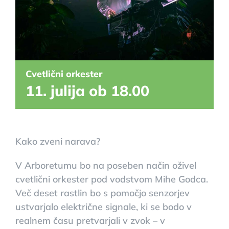
Cvetlični orkester
11. julija ob 18.00
Kako zveni narava?
V Arboretumu bo na poseben način oživel
cvetlični orkester pod vodstvom Mihe Godca.
Več deset rastlin bo s pomočjo senzorjev
ustvarjalo električne signale, ki se bodo v
realnem času pretvarjali v zvok – v