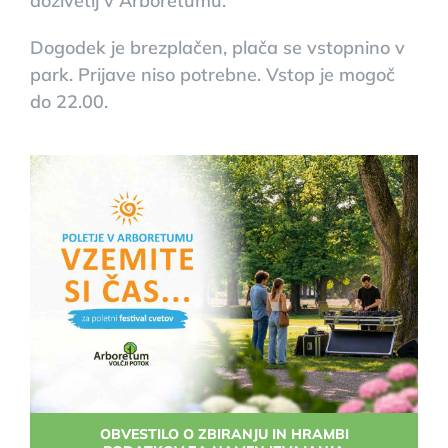
doživetij v Arboretumu.
Dogodek je brezplačen, plača se vstopnino v
park. Prijave niso potrebne. Vstop je mogoč
do 22.00.
OBVESTILO O ZBIRANJU IN HRAMBI