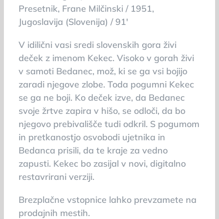
Presetnik, Frane Milčinski / 1951,
Jugoslavija (Slovenija) / 91′
V idilični vasi sredi slovenskih gora živi
deček z imenom Kekec. Visoko v gorah živi
v samoti Bedanec, mož, ki se ga vsi bojijo
zaradi njegove zlobe. Toda pogumni Kekec
se ga ne boji. Ko deček izve, da Bedanec
svoje žrtve zapira v hišo, se odloči, da bo
njegovo prebivališče tudi odkril. S pogumom
in pretkanostjo osvobodi ujetnika in
Bedanca prisili, da te kraje za vedno
zapusti. Kekec bo zasijal v novi, digitalno
restavrirani verziji.
Brezplačne vstopnice lahko prevzamete na
prodajnih mestih.