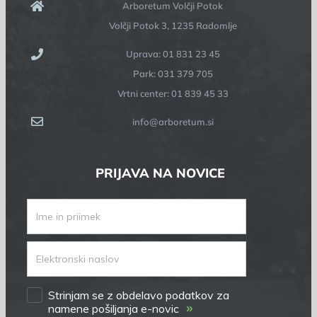
Arboretum Volčji Potok
Volčji Potok 3, 1235 Radomlje
Uprava: 01 831 23 45
Park: 031 379 705
Vrtni center: 01 839 45 33
info@arboretum.si
PRIJAVA NA NOVICE
Strinjam se z obdelavo podatkov za
»
namene pošiljanja e-novic