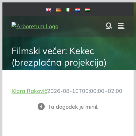
Skip
to
content
Filmski večer: Kekec
(brezplačna projekcija)
Klara Rakovič
2026-08-10T00:00:00+02:00
Ta dogodek je minil.