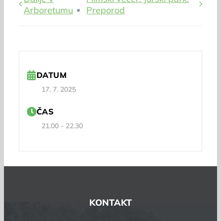
Arboretumu
Preporod
DATUM
17. 7. 2025
ČAS
21.00 - 22.30
KONTAKT