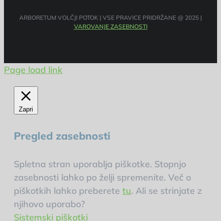
ARBORETUM VOLČJI POTOK | VSE PRAVICE PRIDRŽANE @ 2025 |
VAROVANJE ZASEBNOSTI
Page load link
Zapri
Pregled zasebnosti
Spletna stran uporablja piškotke. Stopnjo
zasebnosti lahko po želji spremenite. Več o
piškotkih lahko preberete
tu
. Ali se strinjate z
njihovo uporabo?
Sistemski piškotki