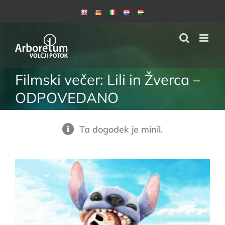
Skip
to
content
Filmski večer: Lili in Žverca –
ODPOVEDANO
Ta dogodek je minil.