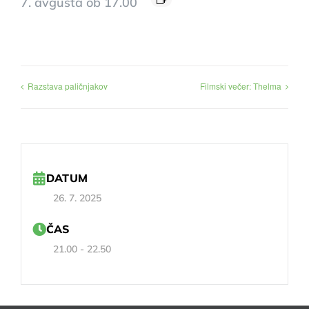
7. avgusta ob 17.00
Razstava paličnjakov
Filmski večer: Thelma
DATUM
26. 7. 2025
ČAS
21.00 - 22.50