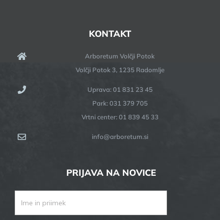
KONTAKT
Arboretum Volčji Potok
Volčji Potok 3, 1235 Radomlje
Uprava: 01 831 23 45
Park: 031 379 705
Vrtni center: 01 839 45 33
info@arboretum.si
PRIJAVA NA NOVICE