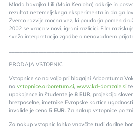
Mlada havajka Lili (Maia Kealoha) odkrije in posv
rezultat nezemeljskega eksperimenta in da ga lovij
Žverco razvije močna vez, ki poudarja pomen druži
2002 se vrača v novi, igrani različici. Film razisk
svežo interpretacijo zgodbe o nenavadnem prijate
______________________________________________
PRODAJA VSTOPNIC
Vstopnice so na voljo pri blagajni Arboretuma Vol
na
vstopnice.arboretum.si
,
www.kd-domzale.si
t
upokojence in študente je
8 EUR
, projekcija slov
brezposelne, imetnike Evropske kartice ugodnosti
invalide je cena
5 EUR
. Za nakup vstopnice po zni
Za nakup vstopnic lahko vnovčite tudi darilne b