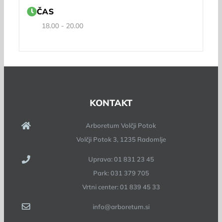
ČAS
18.00 - 20.00
KONTAKT
Arboretum Volčji Potok
Volčji Potok 3, 1235 Radomlje
Uprava: 01 831 23 45
Park: 031 379 705
Vrtni center: 01 839 45 33
info@arboretum.si