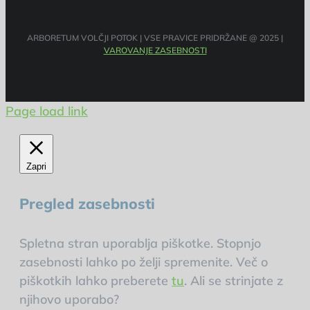
ARBORETUM VOLČJI POTOK | VSE PRAVICE PRIDRŽANE @ 2025 |
VAROVANJE ZASEBNOSTI
Page load link
Zapri
Pregled zasebnosti
Spletna stran uporablja piškotke. Stopnjo
zasebnosti lahko po želji spremenite. Več o
piškotkih lahko preberete
tu
. Ali se strinjate z
njihovo uporabo?