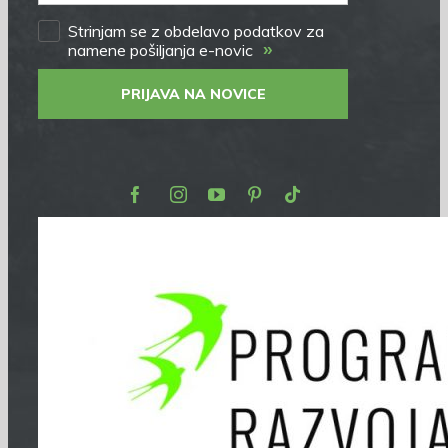
Strinjam se z obdelavo podatkov za
»
namene pošiljanja e-novic
PRIJAVA NA NOVICE
Facebook
Instagram
Youtube
Pinterest
TikTok