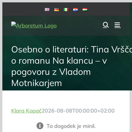
Skip
to
content
Osebno o literaturi: Tina Vršč
o romanu Na klancu – v
pogovoru z Vladom
Motnikarjem
Klara Kopač
2026-08-08T00:00:00+02:00
Ta dogodek je minil.