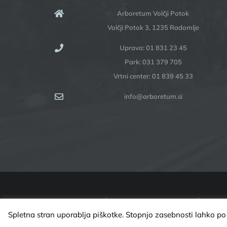
Arboretum Volčji Potok
Volčji Potok 3, 1235 Radomlje
Uprava: 01 831 23 45
Park: 031 379 705
Vrtni center: 01 839 45 33
info@arboretum.si
ARBORETUM VOLČJI POTOK | VSE PRAVICE PRIDRŽANE @ 20
Spletna stran uporablja piškotke. Stopnjo zasebnosti lahko po 