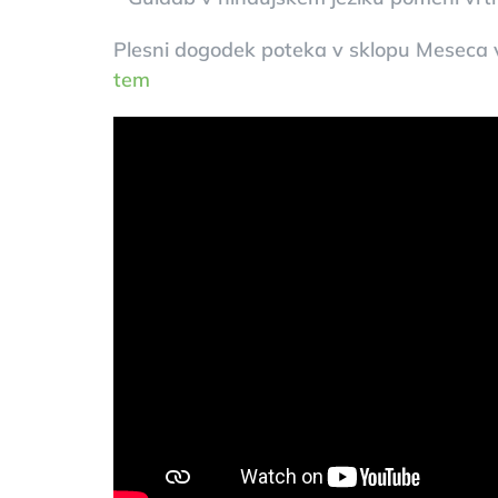
Plesni dogodek poteka v sklopu Meseca v
tem