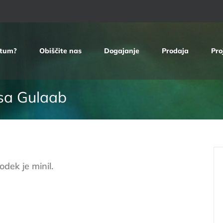
etum?
Obiščite nas
Dogajanje
Prodaja
Pro
esa Gulaab
dek je minil.
10. junija 2023 ob 18.00