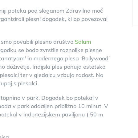
eniji poteka pod sloganom Zdravilna moč
ganizirali plesni dogodek, ki bo povezoval
k smo povabili plesno društvo
Salam
ogodku se bodo zvrstile raznolike plesne
atanatyam’ in modernega plesa ‘Bollywood’
o doživetje. Indijski ples ponuja estetsko
lesalci ter v gledalcu vzbuja radost. Na
upaj s plesalci.
stopnino v park. Dogodek bo potekal v
hoda v park oddaljen približno 10 minut. V
potekal v indonezijskem paviljonu ( 50 m
ica.