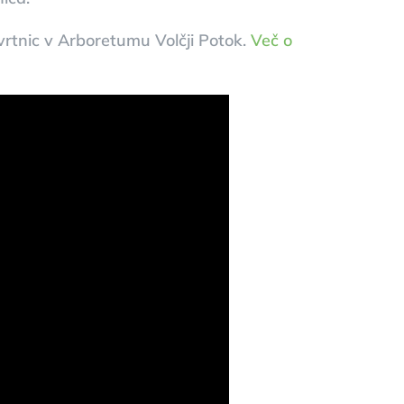
rtnic v Arboretumu Volčji Potok.
Več o