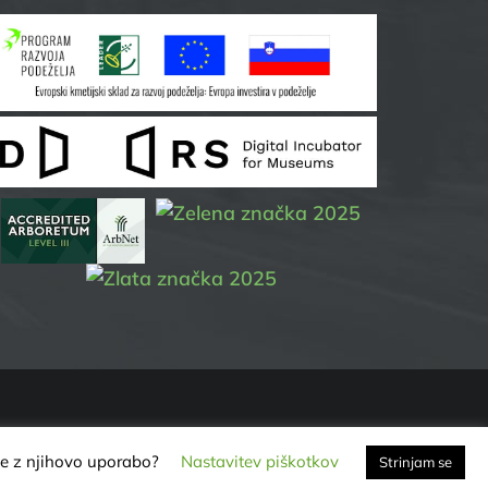
jate z njihovo uporabo?
Nastavitev piškotkov
Strinjam se