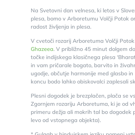
Na Svetovni dan velnesa, ki letos v Slov
plesa, bomo v Arboretumu Volčji Potok or
radost življenja in plesa.
V cvetoči rozarij Arboretuma Volčji Poto
Ghazeea
. V približno 45 minut dolgem d
točke indijskega klasičnega plesa ‘Bhar
in vam pričarale bogato, barvito in živahn
ugodje, občutje harmonije med glasbo in p
koncu bodo lahko obiskovalci zaplesali sk
Plesni dogodek je brezplačen, plača se v
Zgornjem rozariju Arboretuma, ki je od v
primeru dežja ali mokrih tal bo dogodek 
levo od vstopnega objekta).
* Gulaab v hindujskem jeziku pomeni vrtn