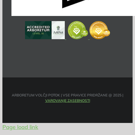
ARBORETUM VOLČJI POTOK | VSE PRAVICE PRIDRŽANE @ 2025 |
VAROVANJE ZASEBNOSTI
Page load link