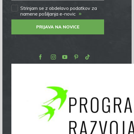
Strinjam se z obdelavo podatkov za
»
namene pošiljanja e-novic
PRIJAVA NA NOVICE
Facebook
Instagram
Youtube
Pinterest
TikTok