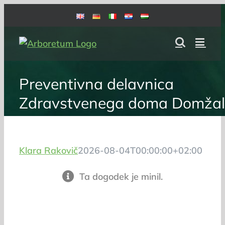
Skip
to
content
Preventivna delavnica
Zdravstvenega doma Domžal
Klara Rakovič
2026-08-04T00:00:00+02:00
Ta dogodek je minil.