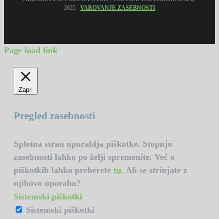
2025 |
VAROVANJE ZASEBNOSTI
Page load link
Zapri
Pregled zasebnosti
Spletna stran uporablja piškotke. Stopnjo
zasebnosti lahko po želji spremenite. Več o
piškotkih lahko preberete
tu
. Ali se strinjate z
njihovo uporabo?
Sistemski piškotki
Sistemski piškotki