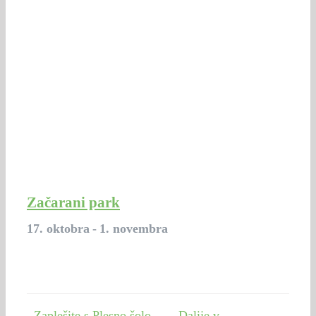
Začarani park
17. oktobra
-
1. novembra
Zaplešite s Plesno šolo
Dalije v