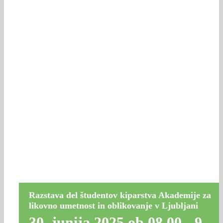
Razstava del študentov kiparstva Akademije za
likovno umetnost in oblikovanje v Ljubljani
30. junija 2025 ob 08.00
-
9.