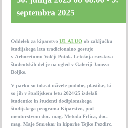
septembra 2025
Oddelek za kiparstvo
UL ALUO
ob zaključku
študijskega leta tradicionalno gostuje
v Arboretumu Volčji Potok. Letošnja razstava
študentskih del je na ogled v Galeriji Janeza
Boljke.
V parku so tokrat oživele podobe, plastike, ki
so jih v študijskem letu 2024/25 izdelali
študentke in študenti dodiplomskega
študijskega programa Kiparstvo, pod
mentorstvom
doc. mag. Metoda Frlica
,
doc.
mag. Maje Smrekar
in kiparke
Tejke Pezdirc
.