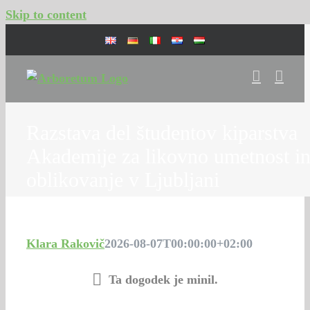
Skip to content
Razstava del študentov kiparstva
Akademije za likovno umetnost i
oblikovanje v Ljubljani
Klara Rakovič
2026-08-07T00:00:00+02:00
Ta dogodek je minil.