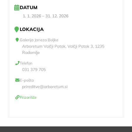
DATUM
1. 1. 2026
–
31. 12. 2026
LOKACIJA
Galerija Janeza Boljke
Arboretum Volčji Potok, Volčji Potok 3, 1235
Radomlje
Telefon
031 379 705
E-pošta
prireditve@arboretum.si
Prizorišče