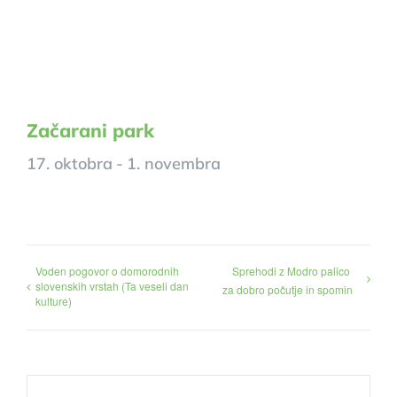
Začarani park
17. oktobra
-
1. novembra
Voden pogovor o domorodnih
Sprehodi z Modro palico
slovenskih vrstah (Ta veseli dan
za dobro počutje in spomin
kulture)