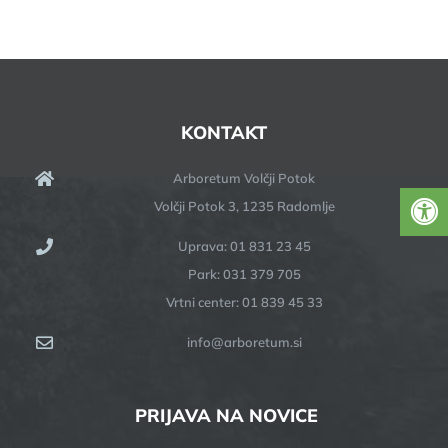
KONTAKT
Arboretum Volčji Potok
Volčji Potok 3, 1235 Radomlje
Uprava: 01 831 23 45
Park: 031 379 705
Vrtni center: 01 839 45 33
info@arboretum.si
PRIJAVA NA NOVICE