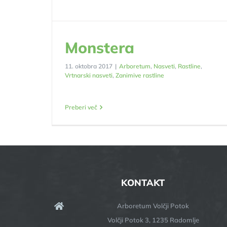
Monstera
11. oktobra 2017
|
Arboretum
,
Nasveti
,
Rastline
,
Vrtnarski nasveti
,
Zanimive rastline
Preberi več
KONTAKT
Arboretum Volčji Potok
Volčji Potok 3, 1235 Radomlje