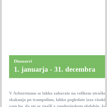
Dinozavri
1. januarja
-
31. decembra
V Arboretumu se lahko zabavate na velikem otroškem i
skakanja po trampolinu, lahko pogledate izza visokih 
vam bo, da ste se znašli v zgodovinskem obdobju, ko s