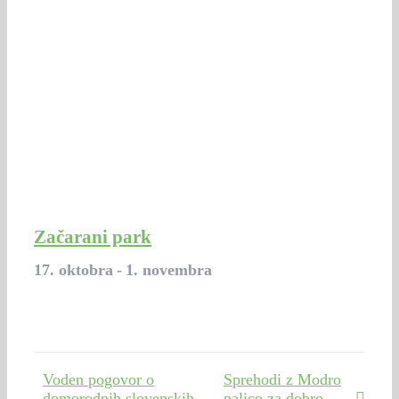
Začarani park
17. oktobra
-
1. novembra
Voden pogovor o
Sprehodi z Modro
domorodnih slovenskih
palico za dobro