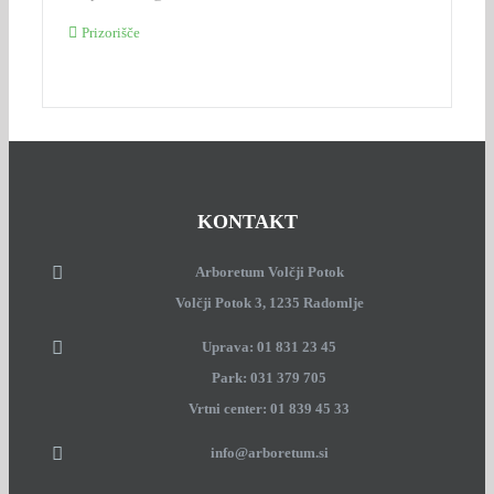
Prizorišče
KONTAKT
Arboretum Volčji Potok
Volčji Potok 3, 1235 Radomlje
Uprava: 01 831 23 45
Park: 031 379 705
Vrtni center: 01 839 45 33
info@arboretum.si