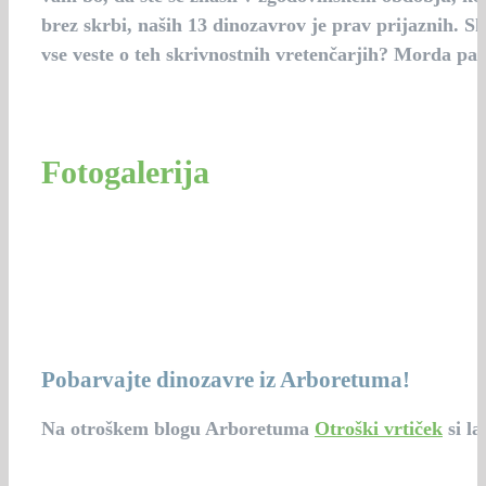
brez skrbi, naših 13 dinozavrov je prav prijaznih. Sko
vse veste o teh skrivnostnih vretenčarjih? Morda pa i
Fotogalerija
Pobarvajte dinozavre iz Arboretuma!
Na otroškem blogu Arboretuma
Otroški vrtiček
si la