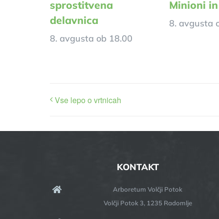
sprostitvena
Minioni in
delavnica
8. avgusta 
8. avgusta ob 18.00
Vse lepo o vrtnicah
KONTAKT
Arboretum Volčji Potok
Volčji Potok 3, 1235 Radomlje