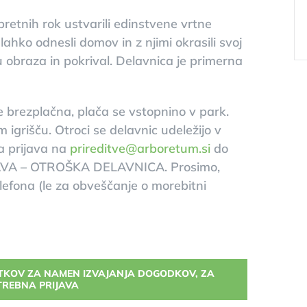
pretnih rok ustvarili edinstvene vrtne
lahko odnesli domov in z njimi okrasili svoj
u obraza in pokrival. Delavnica je primerna
je brezplačna, plača se vstopnino v park.
 igrišču. Otroci se delavnic udeležijo v
a prijava na
prireditve@arboretum.si
do
RIJAVA – OTROŠKA DELAVNICA. Prosimo,
elefona (le za obveščanje o morebitni
ATKOV ZA NAMEN IZVAJANJA DOGODKOV, ZA
TREBNA PRIJAVA