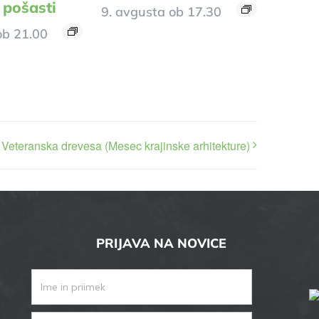
 pošasti
9. avgusta ob 17.30
ob 21.00
Veteranska drevesa (Mesec krajinske arhitekture)
PRIJAVA NA NOVICE