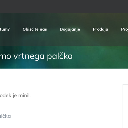
etum?
Obiščite nas
Dogajanje
Prodaja
Pro
amo vrtnega palčka
dek je minil.
palčka
00