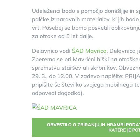
Udeleženci bodo s pomočjo domišljije in s
palčke iz naravnih materialov, ki jih bodo 
vrt. Posebej se bomo posvetili oblikovanj
za otroke od 5 let dalje.
Delavnico vodi
ŠAD Mavrica
. Delavnica 
Zberemo se pri Mavrični hiški na otroškem
spremstvu staršev ali skrbnikov. Obvezn
29. 3., do 12.00. V zadevo napišite: P
pripišite še številko svojega mobilnega t
odpovedi dogodka).
OBVESTILO O ZBIRANJU IN HRAMBI POD
KATERE JE PO