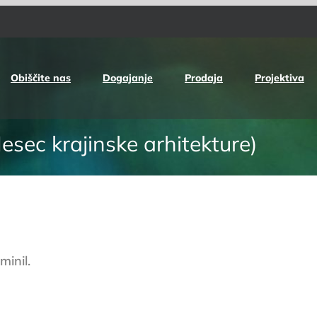
Obiščite nas
Dogajanje
Prodaja
Projektiva
sec krajinske arhitekture)
minil.