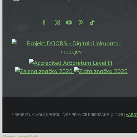
Facebook
Instagram
Youtube
Pinterest
TikTok
ARBORETUM VOLČJI POTOK | VSE PRAVICE PRIDRŽANE @ 2025 |
VARO
Page load link