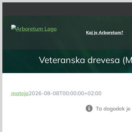
Skip
to
content
Kaj je Arboretum?
Veteranska drevesa (Me
mateja
2026-08-08T00:00:00+02:00
Ta dogodek je 