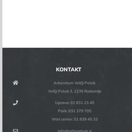
KONTAKT
Arboretum Volčji Potok
Volčji Potok 3, 1235 Radomlje
Uprava: 01 831 23 45
Park: 031 379 705
Vrtni center: 01 839 45 33
info@arboretum.si