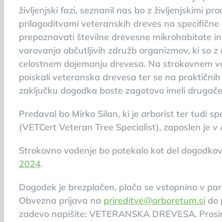
življenjski fazi, seznanil nas bo z življenjskimi pro
prilagoditvami veteranskih dreves na specifične 
prepoznavati številne drevesne mikrohabitate in
varovanja občutljivih združb organizmov, ki so 
celostnem dojemanju drevesa. Na strokovnem 
poiskali veteranska drevesa ter se na praktičnih 
zaključku dogodka boste zagotovo imeli drugač
Predaval bo Mirko Silan, ki je arborist ter tudi s
(VETCert Veteran Tree Specialist), zaposlen je v
Strokovno vodenje bo potekalo kot del dogodko
2024
.
Dogodek je brezplačen, plača se vstopnino v park
Obvezna prijava na
prireditve@arboretum.si
do p
zadevo napišite: VETERANSKA DREVESA. Prosimo,