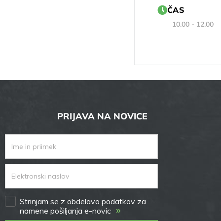
ČAS
10.00 - 12.00
PRIJAVA NA NOVICE
Strinjam se z obdelavo podatkov za
»
namene pošiljanja e-novic