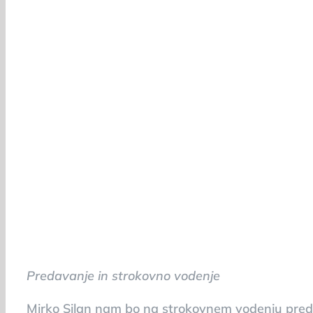
Veteranska drevesa (Mesec krajinske arhitek
13. aprila 2024 ob 10.00
Predavanje in strokovno vodenje
Mirko Silan nam bo na strokovnem vodenju preds