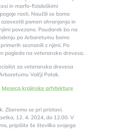
cesi in morfo-fiziološkimi
pogoje rasti. Naučili se bomo
 ozavestili pomen ohranjanja in
z njimi povezane. Poudarek bo na
vodenju po Arboretumu bomo
primerih seznanili z njimi. Po
en pogleda na veteranska drevesa.
pecialist za veteranska drevesa
 Arboretumu Volčji Potok.
v
Meseca krajinske arhitekture
. Zberemo se pri pristavi.
etka, 12. 4. 2024, do 12.00. V
 pripišite še številko svojega