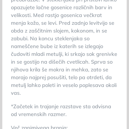
opazujete lačne gosenice različnih barv in
velikosti. Med rastjo gosenica večkrat
menja kožo, se levi. Pred zadnjo levitvijo se
obda z zaščitnim slojem, kokonom, in se
zabubi. Na koncu steklenjaka so
nameščene bube iz katerih se izlegajo
čudoviti mladi metulji, ki srkajo sok grenivke
in se gostijo na dišečih cvetlicah. Sprva so
njihova krila še mokra in mehka, zato se
morajo najprej posušiti, telo pa otrdeti, da
metulj lahko poleti in veselo poplesava okoli
vas.
*Začetek in trajanje razstave sta odvisna
od vremenskih razmer.
Več zanimivega branja: