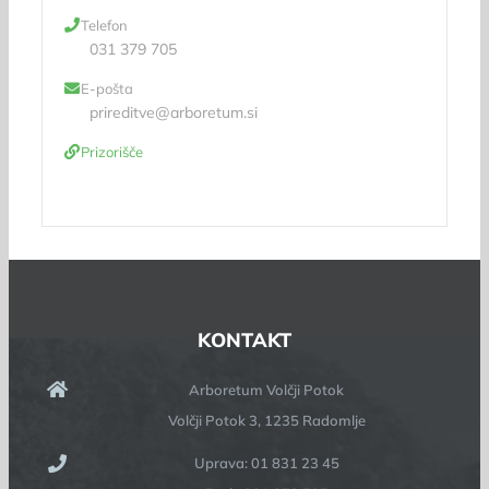
Telefon
031 379 705
E-pošta
prireditve@arboretum.si
Prizorišče
KONTAKT
Arboretum Volčji Potok
Volčji Potok 3, 1235 Radomlje
Uprava: 01 831 23 45