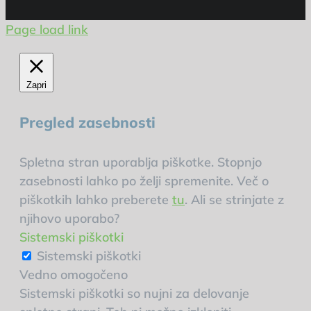
Page load link
Zapri
Pregled zasebnosti
Spletna stran uporablja piškotke. Stopnjo
zasebnosti lahko po želji spremenite. Več o
piškotkih lahko preberete
tu
. Ali se strinjate z
njihovo uporabo?
Sistemski piškotki
Sistemski piškotki
Vedno omogočeno
Sistemski piškotki so nujni za delovanje