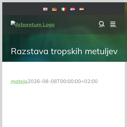
Skip
to
content
Razstava tropskih metuljev
mateja
2026-08-08T00:00:00+02:00