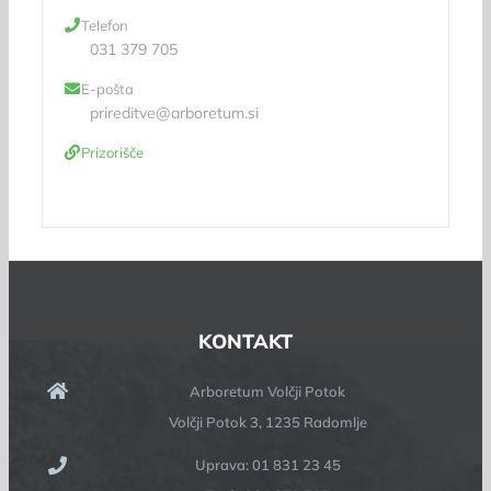
Telefon
031 379 705
E-pošta
prireditve@arboretum.si
Prizorišče
KONTAKT
Arboretum Volčji Potok
Volčji Potok 3, 1235 Radomlje
Uprava: 01 831 23 45