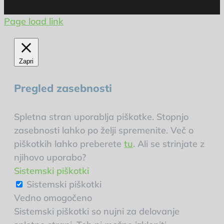
Page load link
Zapri
Pregled zasebnosti
Spletna stran uporablja piškotke. Stopnjo
zasebnosti lahko po želji spremenite. Več o
piškotkih lahko preberete
tu
. Ali se strinjate z
njihovo uporabo?
Sistemski piškotki
Sistemski piškotki
Vedno omogočeno
Sistemski piškotki so nujni za delovanje