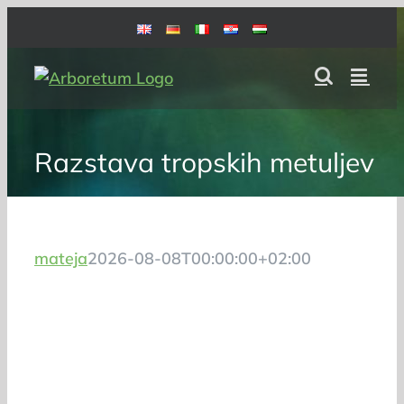
Skip
to
content
Razstava tropskih metuljev
mateja
2026-08-08T00:00:00+02:00