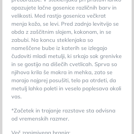
opazujete lačne gosenice različnih barv in
velikosti. Med rastjo gosenica večkrat
menja kožo, se levi. Pred zadnjo levitvijo se
obda z zaščitnim slojem, kokonom, in se
zabubi. Na koncu steklenjaka so
nameščene bube iz katerih se izlegajo
čudoviti mladi metulji, ki srkajo sok grenivke
in se gostijo na dišečih cvetlicah. Sprva so
njihova krila še mokra in mehka, zato se
morajo najprej posušiti, telo pa otrdeti, da
metulj lahko poleti in veselo poplesava okoli
vas.
*Začetek in trajanje razstave sta odvisna
od vremenskih razmer.
Več zanimivega branja: