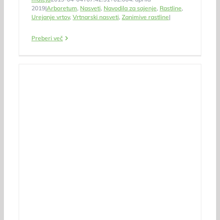
2019
|
Arboretum
,
Nasveti
,
Navodila za sajenje
,
Rastline
,
Urejanje vrtov
,
Vrtnarski nasveti
,
Zanimive rastline
|
Preberi več