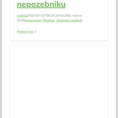
nepozebniku
mateja
2018-03-02T08:28:29+01:00
2. marca
2018
|
Arboretum
,
Rastline
,
Zanimive rastline
|
Preberi več