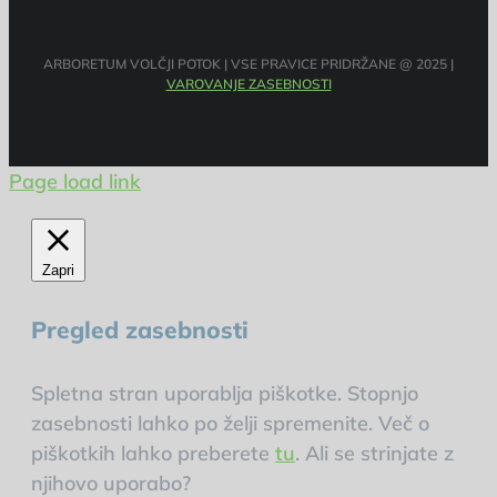
ARBORETUM VOLČJI POTOK | VSE PRAVICE PRIDRŽANE @ 2025 |
VAROVANJE ZASEBNOSTI
Page load link
Zapri
Pregled zasebnosti
Spletna stran uporablja piškotke. Stopnjo
zasebnosti lahko po želji spremenite. Več o
piškotkih lahko preberete
tu
. Ali se strinjate z
njihovo uporabo?