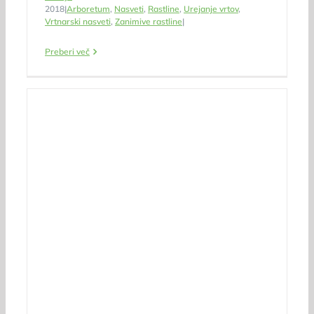
2018
|
Arboretum
,
Nasveti
,
Rastline
,
Urejanje vrtov
,
Vrtnarski nasveti
,
Zanimive rastline
|
Preberi več