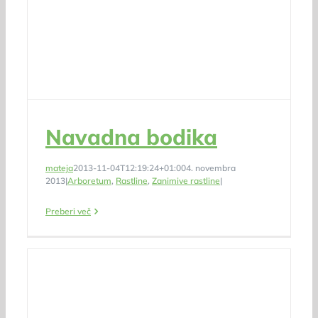
Navadna bodika
mateja
2013-11-04T12:19:24+01:00
4. novembra
2013
|
Arboretum
,
Rastline
,
Zanimive rastline
|
Preberi več