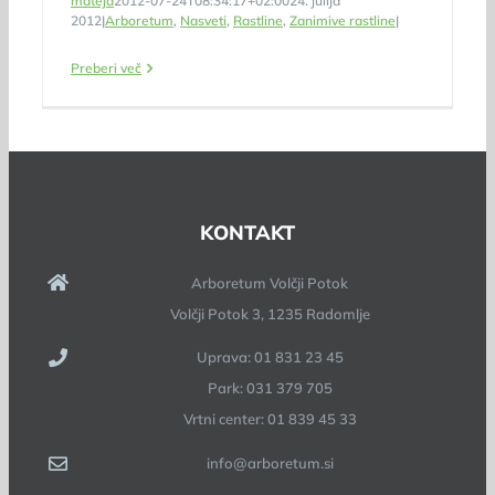
mateja
2012-07-24T08:34:17+02:00
24. julija
2012
|
Arboretum
,
Nasveti
,
Rastline
,
Zanimive rastline
|
Preberi več
KONTAKT
Arboretum Volčji Potok
Volčji Potok 3, 1235 Radomlje
Uprava: 01 831 23 45
Park: 031 379 705
Vrtni center: 01 839 45 33
info@arboretum.si