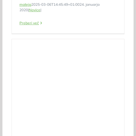
mateja
2025-03-06T14:45:49+01:00
24. januarja
2020
|
Novice
|
Preberi več