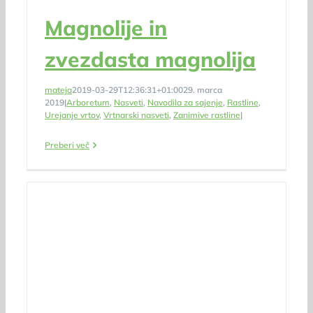
Magnolije in
zvezdasta magnolija
mateja
2019-03-29T12:36:31+01:00
29. marca
2019
|
Arboretum
,
Nasveti
,
Navodila za sajenje
,
Rastline
,
Urejanje vrtov
,
Vrtnarski nasveti
,
Zanimive rastline
|
Preberi več