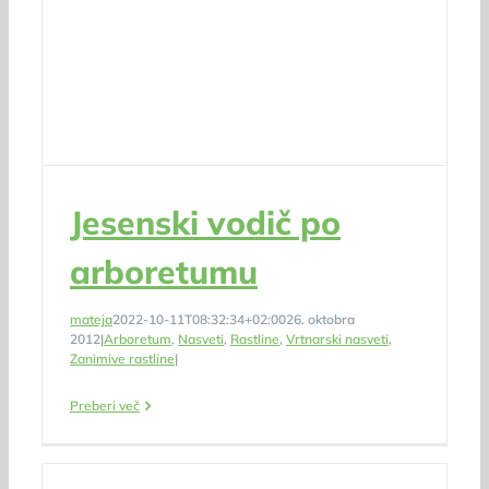
Jesenski vodič po
arboretumu
mateja
2022-10-11T08:32:34+02:00
26. oktobra
2012
|
Arboretum
,
Nasveti
,
Rastline
,
Vrtnarski nasveti
,
Zanimive rastline
|
Preberi več