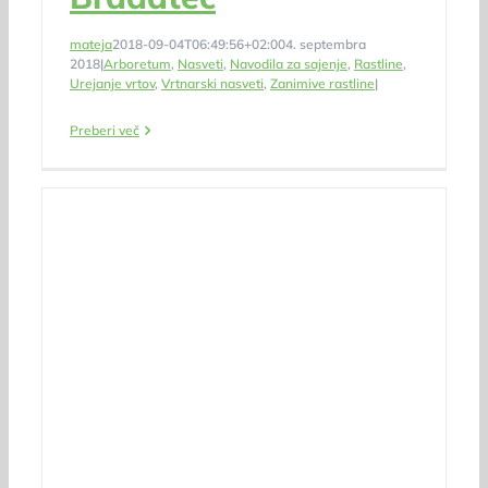
mateja
2018-09-04T06:49:56+02:00
4. septembra
2018
|
Arboretum
,
Nasveti
,
Navodila za sajenje
,
Rastline
,
Urejanje vrtov
,
Vrtnarski nasveti
,
Zanimive rastline
|
Preberi več