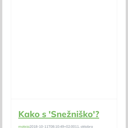
Kako s 'Snežniško'?
mateja
2018-10-11T08:10:49+02:00
11. oktobra