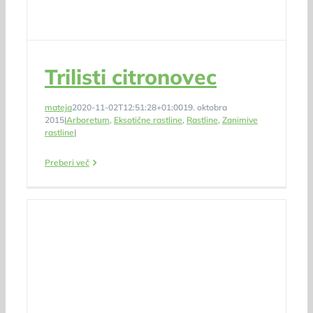
Trilisti citronovec
mateja
2020-11-02T12:51:28+01:00
19. oktobra
2015
|
Arboretum
,
Eksotične rastline
,
Rastline
,
Zanimive
rastline
|
Preberi več