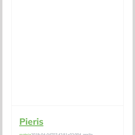
Pieris
mateja
2019-04-04T07:42:51+02:00
4. aprila