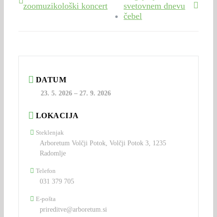
zoomuzikološki koncert
svetovnem dnevu
čebel
DATUM
23. 5. 2026
–
27. 9. 2026
LOKACIJA
Steklenjak
Arboretum Volčji Potok, Volčji Potok 3, 1235
Radomlje
Telefon
031 379 705
E-pošta
prireditve@arboretum.si