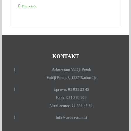
Prizorišče
KONTAKT
Arboretum Volčji Potok
Volčji Potok 3, 1235 Radomlje
Uprava: 01 831 23 45
Park: 031 379 705
Vrtni center: 01 839 45 33
info@arboretum.si