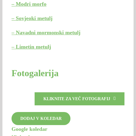
– Modri morfo
– Sovjeoki metulj
– Navadni mormonski metulj
– Limetin metulj
Fotogalerija
KLIKNITE ZA VEČ FOTOGRAFIJ
DODAJ V KOLEDAR
Google koledar