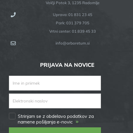
Volčji Potok 3, 1235 Radomlje
Uprava: 01 831 23 45
Park: 031 379 705
Vrtni center: 01 839 45 33
info@arboretum.si
PRIJAVA NA NOVICE
Strinjam se z obdelavo podatkov za
»
namene pošiljanja e-novic