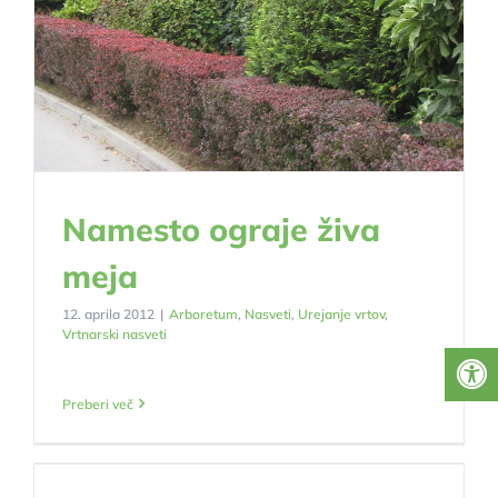
Namesto ograje živa
meja
12. aprila 2012
|
Arboretum
,
Nasveti
,
Urejanje vrtov
,
Vrtnarski nasveti
Preberi več