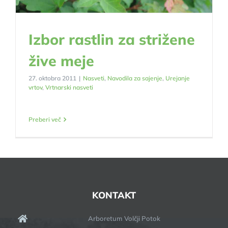
Izbor rastlin za strižene
žive meje
27. oktobra 2011
|
Nasveti
,
Navodila za sajenje
,
Urejanje
vrtov
,
Vrtnarski nasveti
Preberi več
KONTAKT
Arboretum Volčji Potok