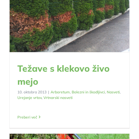
Težave s klekovo živo
mejo
10. oktobra 2013
|
Arboretum
,
Bolezni in škodljivci
,
Nasveti
,
Urejanje vrtov
,
Vrtnarski nasveti
Preberi več