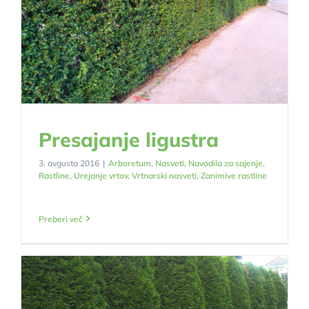
Presajanje ligustra
3. avgusta 2016
|
Arboretum
,
Nasveti
,
Navodila za sajenje
,
Rastline
,
Urejanje vrtov
,
Vrtnarski nasveti
,
Zanimive rastline
Preberi več