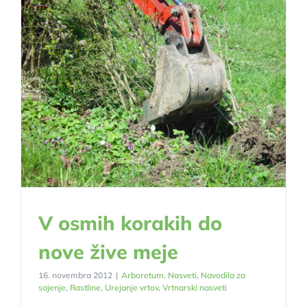
V osmih korakih do
nove žive meje
16. novembra 2012
|
Arboretum
,
Nasveti
,
Navodila za
sajenje
,
Rastline
,
Urejanje vrtov
,
Vrtnarski nasveti