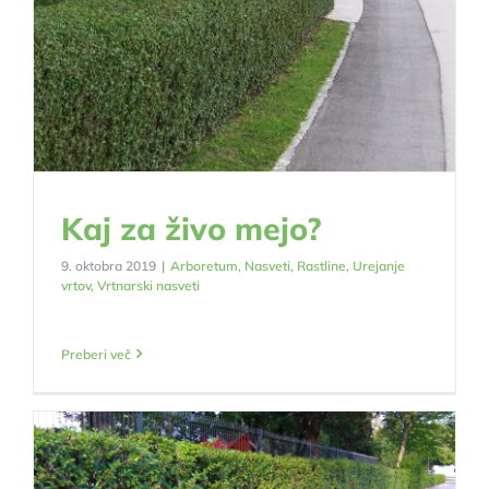
Kaj za živo mejo?
9. oktobra 2019
|
Arboretum
,
Nasveti
,
Rastline
,
Urejanje
vrtov
,
Vrtnarski nasveti
Preberi več