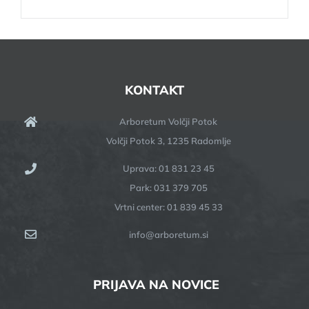
KONTAKT
Arboretum Volčji Potok
Volčji Potok 3, 1235 Radomlje
Uprava: 01 831 23 45
Park: 031 379 705
Vrtni center: 01 839 45 33
info@arboretum.si
PRIJAVA NA NOVICE