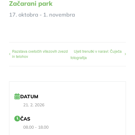
Začarani park
17. oktobra
-
1. novembra
Razstava cvetočih vitezovih zvezd
Ujeti trenutki v naravi: Čuječa
in telohov
fotografija
DATUM
21. 2. 2026
ČAS
08.00 - 18.00