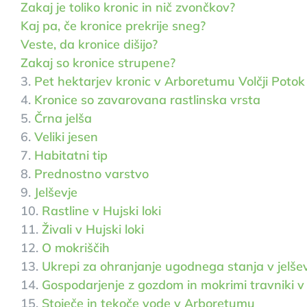
Zakaj je toliko kronic in nič zvončkov?
Kaj pa, če kronice prekrije sneg?
Veste, da kronice dišijo?
Zakaj so kronice strupene?
3.
Pet hektarjev kronic v Arboretumu Volčji Poto
4.
Kronice so zavarovana rastlinska vrsta
5.
Črna jelša
6.
Veliki jesen
7.
Habitatni tip
8.
Prednostno varstvo
9.
Jelševje
10.
Rastline v Hujski loki
11.
Živali v Hujski loki
12.
O mokriščih
13.
Ukrepi za ohranjanje ugodnega stanja v jelševj
14.
Gospodarjenje z gozdom in mokrimi travniki v 
15.
Stoječe in tekoče vode v Arboretumu