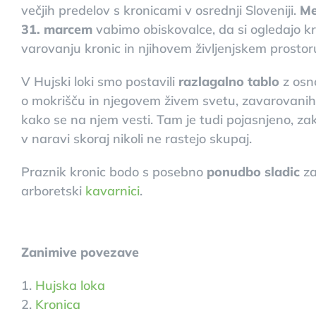
večjih predelov s kronicami v osrednji Sloveniji.
Me
31. marcem
vabimo obiskovalce, da si ogledajo kr
varovanju kronic in njihovem življenjskem prostor
V Hujski loki smo postavili
razlagalno tablo
z osn
o mokrišču in njegovem živem svetu, zavarovanih v
kako se na njem vesti. Tam je tudi pojasnjeno, zak
v naravi skoraj nikoli ne rastejo skupaj.
Praznik kronic bodo s posebno
ponudbo sladic
za
arboretski
kavarnici
.
Zanimive povezave
1.
Hujska loka
2.
Kronica